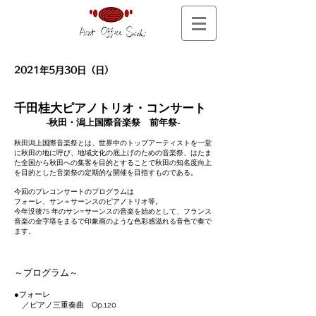
2021年5月30日（日）
千田桂大ピアノトリオ・コンサート
-秋田・潟上国際音楽祭 前年祭-
秋田潟上国際音楽祭とは、世界中のトップアーティストを一堂
に秋田の地に呼び、地域文化の底上げのための音楽祭、はたま
た全国から秋田への集客を目的とすることで秋田の知名度向上
を目的とした音楽祭の定期的な開催を目指すものである。
今回のプレコンサートのプログラムは
フォーレ、サン＝サーンスのピアノトリオ等。
今年没後75 年のサン=サーンスの音楽を始めとして、フランス
音楽の金字塔をまるで印象画のような色彩感溢れる音色で奏で
ます。
～プログラム～
●フォーレ
／ピアノ三重奏曲 Op.120