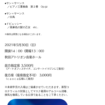
●サン＝サーンス
／ピアノ三重奏曲 第２番 Op.92
●サン＝サーンス
／白鳥
●ドビュッシー
／亜麻色の髪の乙女 etc...
※曲目は変更になる場合がございます。
2021年5月30日（日）
開演14：00（開場13：00）
秋田アトリオン音楽ホール
​前方指定席 3,500円
（アートオフィスサイチ、コンサートイマジンにて販売）
後方席（座席指定不可） 3,000円
（ｃａｏｃａ広場にて販売）
※未就学児の入場はご遠慮させていただきます。新型コ
ロナウィルス対策としてマスク着用やアルコール消毒、
換気を徹底している公演であることをご了承ください。