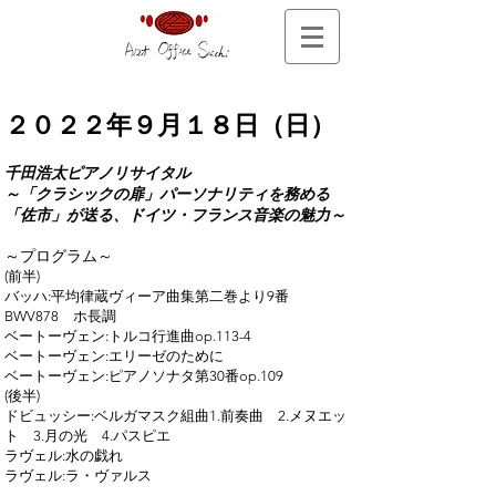
２０２２年９
月１８日（日）
千田浩太ピアノリサイタル
～「クラシックの扉」パーソナリティを務める
「佐市」が送る、ドイツ・フランス音楽の魅力～
～プログラム～
(前半)
バッハ:平均律蔵ヴィーア曲集第二巻より9番
BWV878 ホ長調
ベートーヴェン:トルコ行進曲op.113-4
ベートーヴェン:エリーゼのために
ベートーヴェン:ピアノソナタ第30番op.109
(後半)
ドビュッシー:ベルガマスク組曲1.前奏曲 2.メヌエッ
ト 3.月の光 4.パスピエ
ラヴェル:水の戯れ
ラヴェル:ラ・ヴァルス